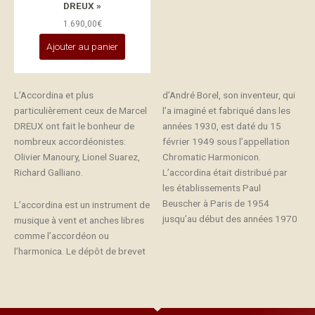
DREUX »
1.690,00
€
Ajouter au panier
L’Accordina et plus
d’André Borel, son inventeur, qui
particulièrement ceux de Marcel
l’a imaginé et fabriqué dans les
DREUX ont fait le bonheur de
années 1930, est daté du 15
nombreux accordéonistes:
février 1949 sous l’appellation
Olivier Manoury, Lionel Suarez,
Chromatic Harmonicon.
Richard Galliano.
L’accordina était distribué par
les établissements Paul
L’accordina est un instrument de
Beuscher à Paris de 1954
jusqu’au début des années 1970
musique à vent et anches libres
comme l’accordéon ou
l’harmonica. Le dépôt de brevet