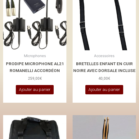
Microphones
Accessoires
PRODIPE MICROPHONE AL21
BRETELLES ENFANT EN CUIR
ROMANELLI ACCORDÉON
NOIRE AVEC DORSALE INCLUSE
259,00
€
40,00
€
Ajouter au panier
Ajouter au panier
Ce
produit
a
plusieurs