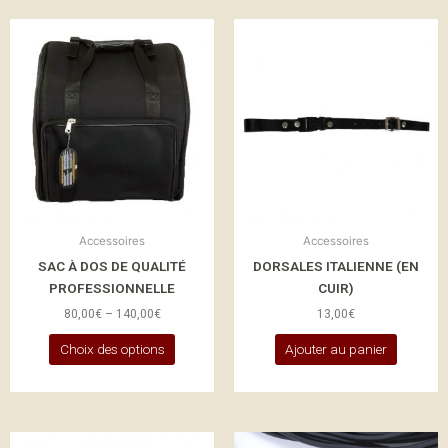
Ce
produit
a
plusieurs
variations.
Les
options
peuvent
être
choisies
Accessoires
Accessoires
sur
SAC À DOS DE QUALITÉ
DORSALES ITALIENNE (EN
la
PROFESSIONNELLE
CUIR)
page
80,00
€
–
140,00
€
13,00
€
du
produit
Choix des options
Ajouter au panier