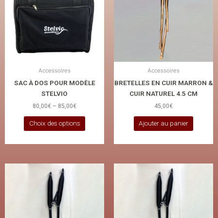
variations.
Les
options
peuvent
être
choisies
Accessoires
Accessoires
sur
SAC À DOS POUR MODÈLE
BRETELLES EN CUIR MARRON &
la
STELVIO
CUIR NATUREL 4.5 CM
page
80,00
€
–
85,00
€
45,00
€
du
produit
Choix des options
Ajouter au panier