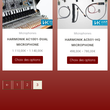
variations.
variatio
Les
Les
options
options
peuvent
peuven
être
être
choisies
choisie
Microphones
Microphones
sur
sur
HARMONIK AC1001-DUAL
HARMONIK AC501-HQ
la
la
MICROPHONE
MICROPHONE
page
page
1.110,00
€
–
1.140,00
€
498,00
€
–
780,00
€
du
du
produit
produit
Choix des options
Choix des options
←
1
2
3