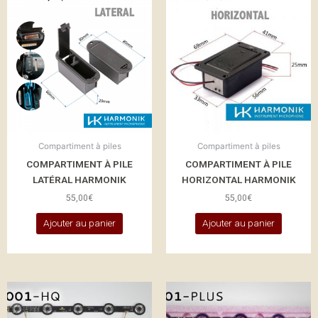
Compartiment à piles
Compartiment à piles
COMPARTIMENT À PILE
COMPARTIMENT À PILE
LATÉRAL HARMONIK
HORIZONTAL HARMONIK
55,00
€
55,00
€
Ajouter au panier
Ajouter au panier
Ce
Ce
produit
produit