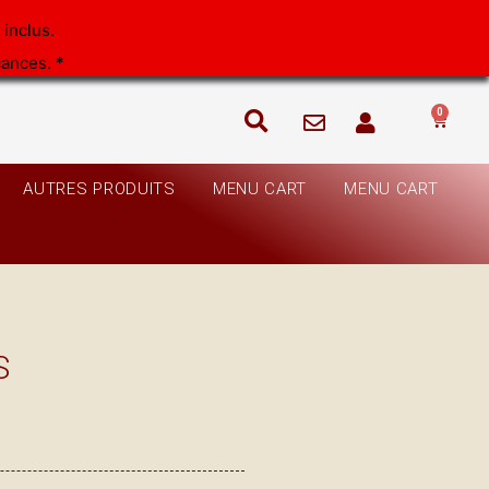
inclus.
cances. *
0
Panie
AUTRES PRODUITS
MENU CART
MENU CART
S