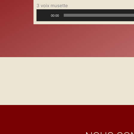
3 voix musette
Lecteur
00:00
audio