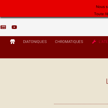
Aller
Nous s
au
Toute l’
contenu
DIATONIQUES
CHROMATIQUES
L’AT