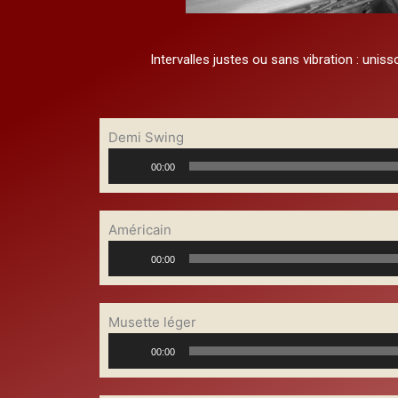
Intervalles justes ou sans vibration : uniss
Demi Swing
Lecteur
00:00
audio
Américain
Lecteur
00:00
audio
Musette léger
Lecteur
00:00
audio