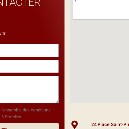
NTACTER
.fr
é l'ensemble des conditions
 à Bretelles.
24 Place Saint-P
oyer