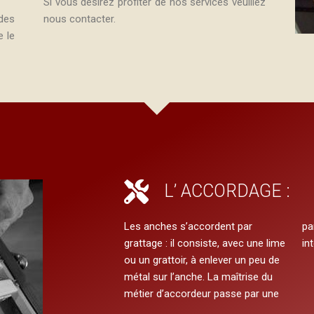
Si vous désirez profiter de nos services veuillez
des
nous contacter.
e le
L’ ACCORDAGE :
Les anches s’accordent par
parfaite connaissance des
grattage : il consiste, avec une lime
in
ou un grattoir, à enlever un peu de
métal sur l’anche. La maîtrise du
métier d’accordeur passe par une