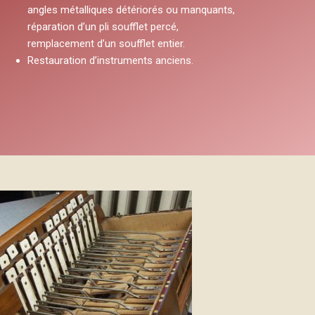
angles métalliques détériorés ou manquants,
réparation d’un pli soufflet percé,
remplacement d’un soufflet entier.
Restauration d’instruments anciens.