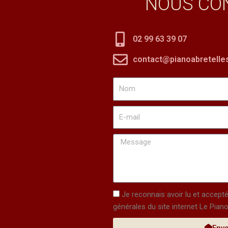
NOUS CO
02 99 63 39 07
contact@pianoabretelles
Nom
E-
mail
Message
Case
Je reconnais avoir lu et accept
acceptation
générales du site internet Le Piano
Env