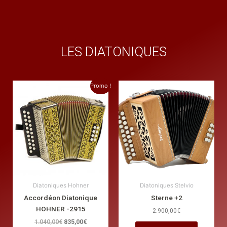
LES DIATONIQUES
Le
Le
Promo !
prix
prix
initial
actuel
était :
est :
1.040,00€.
835,00€.
Diatoniques Hohner
Diatoniques Stelvio
Accordéon Diatonique
Sterne +2
HOHNER -2915
2.900,00
€
1.040,00
€
835,00
€