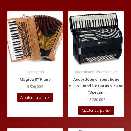
Castagnari
Accordéons Chromatiques
Magica 3° Piano
Accordéon chromatique
PIGINI, modèle Caruso Piano
8.500,00
€
‘Special’
Ajouter au panier
12.780,00
€
Ajouter au panier