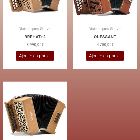
Diatoniques Stelvio
Diatoniques Stelvio
BRÉHAT+2
OUESSANT
3.990,00
€
4.700,00
€
Ajouter au panier
Ajouter au panier