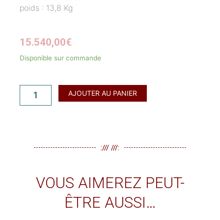
poids : 13,8 Kg
15.540,00
€
Disponible sur commande
quantité
de
Accordéon
AJOUTER AU PANIER
chromatique
MAUGEIN,
modèle
Evidence
5
:/// ///:
VOUS AIMEREZ PEUT-
ÊTRE AUSSI…