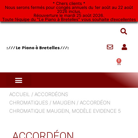
Aller
* Chers clients *
Nous serons fermés pour congés annuels du 1er août au 22 août
au
2026 inclus.
Réouverture le mardi 25 août 2026.
contenu
Toute l’équipe du "Le Piano à Bretelles" vous souhaite d’excellentes
vacances. *
0
Panier
ACCUEIL
/
ACCORDÉONS
CHROMATIQUES
/
MAUGEIN
/ ACCORDÉON
CHROMATIQUE MAUGEIN, MODÈLE EVIDENCE 5
ACCORDÉON