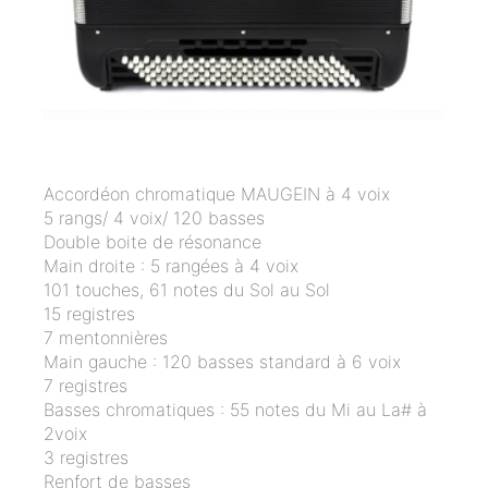
Accordéon chromatique MAUGEIN à 4 voix
5 rangs/ 4 voix/ 120 basses
Double boite de résonance
Main droite : 5 rangées à 4 voix
101 touches, 61 notes du Sol au Sol
15 registres
7 mentonnières
Main gauche : 120 basses standard à 6 voix
7 registres
Basses chromatiques : 55 notes du Mi au La# à
2voix
3 registres
Renfort de basses