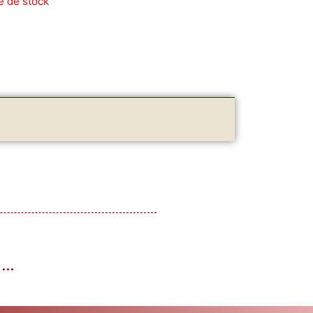
e de stock
I…