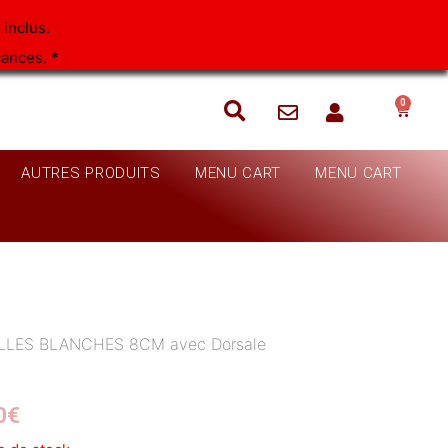
inclus.
cances. *
0
Panie
AUTRES PRODUITS
MENU CART
MENU CART
LLES BLANCHES 8CM avec Dorsale
0
€