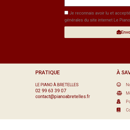
Case
Je reconnais avoir lu et accept
acceptation
générales du site internet Le Piano
Env
PRATIQUE
À SA
LE PIANO À BRETELLES
No
02 99 63 39 07
Me
contact@pianoabretelles.fr
Po
Co