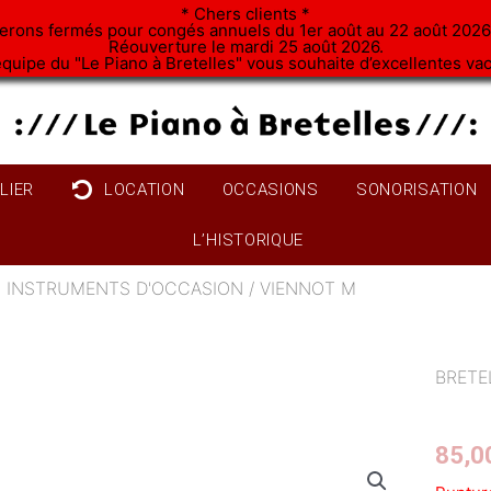
* Chers clients *
erons fermés pour congés annuels du 1er août au 22 août 2026 
Réouverture le mardi 25 août 2026.
équipe du "Le Piano à Bretelles" vous souhaite d’excellentes va
ELIER
LOCATION
OCCASIONS
SONORISATION
L’HISTORIQUE
 INSTRUMENTS D'OCCASION
/ VIENNOT M
BRETE
85,0