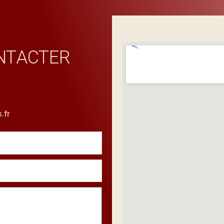
NTACTER
.fr