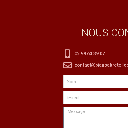
NOUS CO
02 99 63 39 07
contact@pianoabretelles
Nom
E-
mail
Message