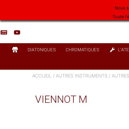
Aller
Nous s
au
Toute l’
contenu
DIATONIQUES
CHROMATIQUES
L’AT
ACCUEIL
/
AUTRES INSTRUMENTS
/
AUTRES
VIENNOT M