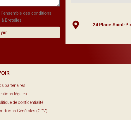
é l'ensemble des conditions
 à Bretelles.
24 Place Saint-P
oyer
VOIR
s partenaires
ntions légales
litique de confidentialité
nditions Générales (CGV)