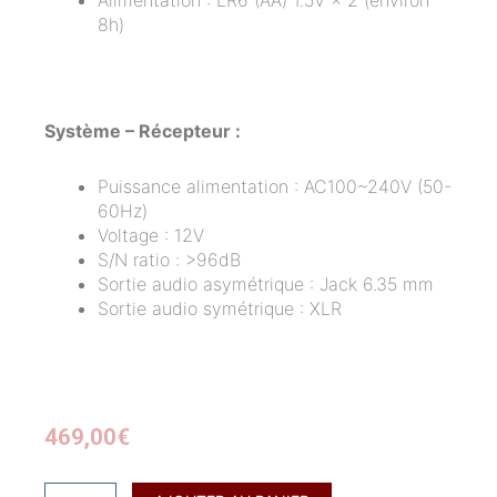
Alimentation : LR6 (AA) 1.5V × 2 (environ
8h)
Système – Récepteur :
Puissance alimentation : AC100~240V (50-
60Hz)
Voltage : 12V
S/N ratio : >96dB
Sortie audio asymétrique : Jack 6.35 mm
Sortie audio symétrique : XLR
469,00
€
quantité