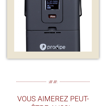
ACCOMPAGNÉ DE L'UHF
B210 DSP DUO VOUS
PERMET DE SÉPARER LES
SIGNAUX MAIN GAUCHE
ET MAIN DROITE AFIN
D'OFFRIR UN MIXAGE
PLUS PRÉCIS ET PLUS
FLEXIBLE. CHAQUE
MICRO SE CONNECTE SUR
UN BODYPACK DE L'UHF
DUO, ET DANS
L'UTILISATION D'UN
CHROMATIQUE, LES DEUX
MICROS DE LA MAIN
DROITE SONT ASSEMBLÉS
À L'AIDE DU CÂBLE Y DU
PACK AL21 (VOIR
SCHÉMAS CI-DESSOUS).
:/// ///:
VOUS AIMEREZ PEUT-