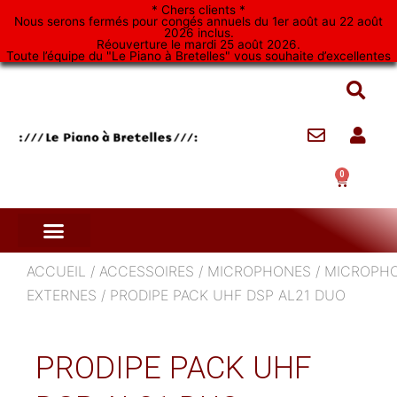
Aller
* Chers clients *
Nous serons fermés pour congés annuels du 1er août au 22 août
au
2026 inclus.
Réouverture le mardi 25 août 2026.
contenu
Toute l’équipe du "Le Piano à Bretelles" vous souhaite d’excellentes
vacances. *
0
Panier
ACCUEIL
/
ACCESSOIRES
/
MICROPHONES
/
MICROPH
EXTERNES
/ PRODIPE PACK UHF DSP AL21 DUO
PRODIPE PACK UHF