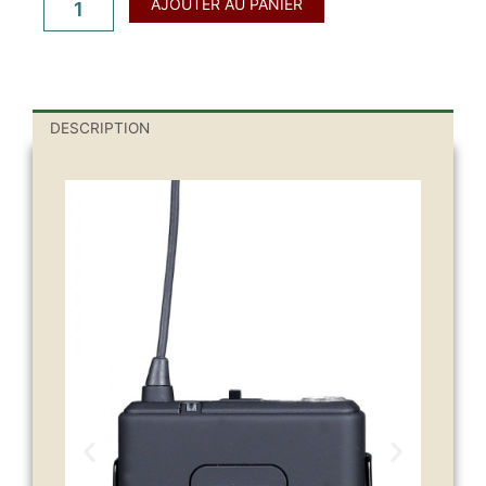
AJOUTER AU PANIER
de
Prodipe
PACK
UHF
DSP
DESCRIPTION
AL21
DUO
POUR UNE UTILISATION
ENCORE PLUS POUSSÉE,
LE PACK AL21